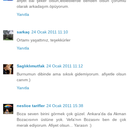
afiyet bal şeker olsun,leblebilerde benden olsun çorumlu
olarak arkadaşım.öpüyorum.
Yanıtla
sarkaç
24 Ocak 2011 11:10
Ortamı yaşattınız, teşekkürler
Yanıtla
Saglıklımutfak
24 Ocak 2011 11:12
Burnumun dibinde ama sıksık gidemiyorum. afiyetle olsun
canım:)
Yanıtla
neslice tarifler
24 Ocak 2011 15:38
Boza seven birini görmek çok güzel. Ankara'da da Akman
Bozacısının üstüne yok. Vefa'nın Bozasını ben de çok
merak ediyorum. Afiyet olsun... Yarasın :)