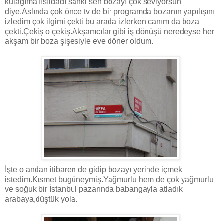
kulağıma fısıldadı sanki sen bozayı çok seviyorsun
diye.Aslında çok önce tv de bir programda bozanın yapılışını
izledim çok ilgimi çekti bu arada izlerken canım da boza
çekti.Çekiş o çekiş.Akşamcılar gibi iş dönüşü neredeyse her
akşam bir boza şişesiyle eve döner oldum.
İşte o andan itibaren de gidip bozayı yerinde içmek
istedim.Kısmet bugüneymiş.Yağmurlu hem de çok yağmurlu
ve soğuk bir İstanbul pazarında babangayla atladık
arabaya,düştük yola.