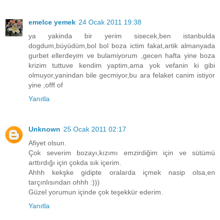
emelce yemek
24 Ocak 2011 19:38
ya yakinda bir yerim sisecek,ben istanbulda
dogdum,büyüdüm,bol bol boza ictim fakat,artik almanyada
gurbet ellerdeyim ve bulamiyorum ,gecen hafta yine boza
krizim tuttuve kendim yaptim,ama yok vefanin ki gibi
olmuyor,yanindan bile gecmiyor,bu ara felaket canim istiyor
yine ,offf of
Yanıtla
Unknown
25 Ocak 2011 02:17
Afiyet olsun.
Çok severim bozayı,kızımı emzirdiğim için ve sütümü
arttırdığı için çokda sık içerim.
Ahhh kekşke gidipte oralarda içmek nasip olsa,en
tarçınlısından ohhh :)))
Güzel yorumun içinde çok teşekkür ederim.
Yanıtla