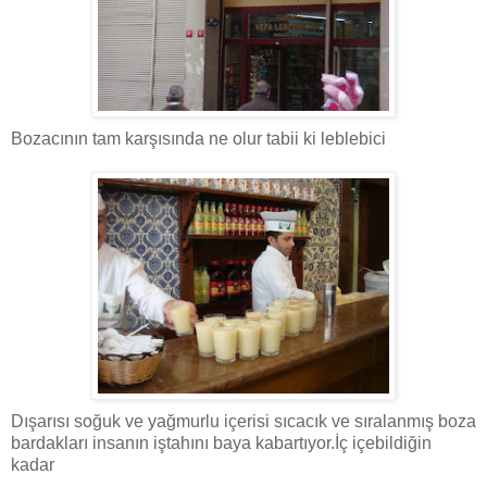
Bozacının tam karşısında ne olur tabii ki leblebici
Dışarısı soğuk ve yağmurlu içerisi sıcacık ve sıralanmış boza
bardakları insanın iştahını baya kabartıyor.İç içebildiğin
kadar