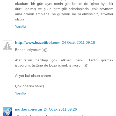
okudum. bir gün aynı senin gibi benim de içime öyle bir
dürtü gelmiş ve çıkıp gitmiştik arkadaşlarla. çok sevmem
ama oranın ambiansı ne güzeldir. ne iyi etmişsiniz, afiyetler
olsun
Yanıtla
http://www.lezzetibol.com
24 Ocak 2011 09:18
Bende istiyorum:))))
Atatürk`ün bardağı çok etkiledi beni... Gidip görmek
istiyorum. üstüne de boza içmek istiyorum:)))
Afiyet bal olsun canım
Çok öperim seni:)
Yanıtla
mutfagabuyrun
24 Ocak 2011 09:26