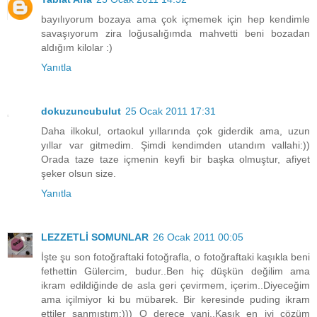
bayılıyorum bozaya ama çok içmemek için hep kendimle
savaşıyorum zira loğusalığımda mahvetti beni bozadan
aldığım kilolar :)
Yanıtla
dokuzuncubulut
25 Ocak 2011 17:31
Daha ilkokul, ortaokul yıllarında çok giderdik ama, uzun
yıllar var gitmedim. Şimdi kendimden utandım vallahi:))
Orada taze taze içmenin keyfi bir başka olmuştur, afiyet
şeker olsun size.
Yanıtla
LEZZETLİ SOMUNLAR
26 Ocak 2011 00:05
İşte şu son fotoğraftaki fotoğrafla, o fotoğraftaki kaşıkla beni
fethettin Gülercim, budur..Ben hiç düşkün değilim ama
ikram edildiğinde de asla geri çevirmem, içerim..Diyeceğim
ama içilmiyor ki bu mübarek. Bir keresinde puding ikram
ettiler sanmıştım:))) O derece yani..Kaşık en iyi çözüm