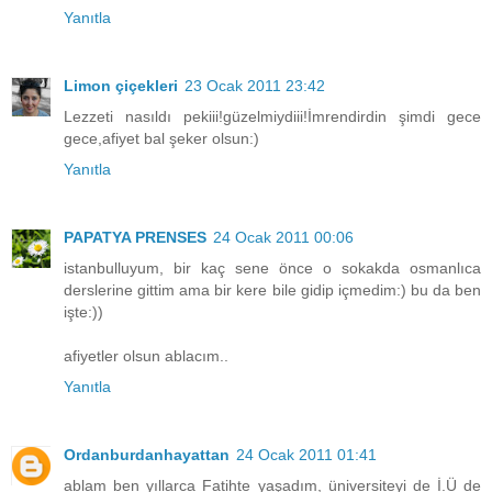
Yanıtla
Limon çiçekleri
23 Ocak 2011 23:42
Lezzeti nasıldı pekiii!güzelmiydiii!İmrendirdin şimdi gece
gece,afiyet bal şeker olsun:)
Yanıtla
PAPATYA PRENSES
24 Ocak 2011 00:06
istanbulluyum, bir kaç sene önce o sokakda osmanlıca
derslerine gittim ama bir kere bile gidip içmedim:) bu da ben
işte:))
afiyetler olsun ablacım..
Yanıtla
Ordanburdanhayattan
24 Ocak 2011 01:41
ablam ben yıllarca Fatihte yaşadım, üniversiteyi de İ.Ü de