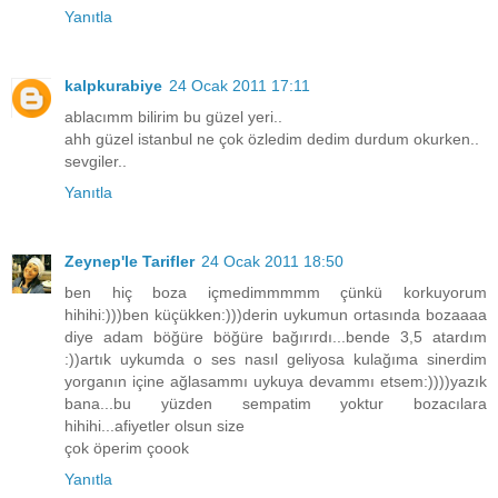
Yanıtla
kalpkurabiye
24 Ocak 2011 17:11
ablacımm bilirim bu güzel yeri..
ahh güzel istanbul ne çok özledim dedim durdum okurken..
sevgiler..
Yanıtla
Zeynep'le Tarifler
24 Ocak 2011 18:50
ben hiç boza içmedimmmmm çünkü korkuyorum
hihihi:)))ben küçükken:)))derin uykumun ortasında bozaaaa
diye adam böğüre böğüre bağırırdı...bende 3,5 atardım
:))artık uykumda o ses nasıl geliyosa kulağıma sinerdim
yorganın içine ağlasammı uykuya devammı etsem:))))yazık
bana...bu yüzden sempatim yoktur bozacılara
hihihi...afiyetler olsun size
çok öperim çoook
Yanıtla